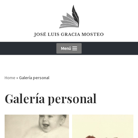
Skip
to
content
Menú
Home
»
Galería personal
Galería personal