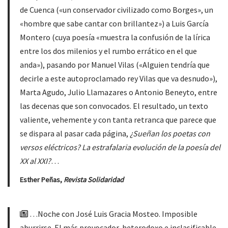
de Cuenca («un conservador civilizado como Borges», un
«hombre que sabe cantar con brillantez») a Luis García
Montero (cuya poesía «muestra la confusión de la lírica
entre los dos milenios y el rumbo errático en el que
anda»), pasando por Manuel Vilas («Alguien tendría que
decirle a este autoproclamado rey Vilas que va desnudo»),
Marta Agudo, Julio Llamazares o Antonio Beneyto, entre
las decenas que son convocados. El resultado, un texto
valiente, vehemente y con tanta retranca que parece que
se dispara al pasar cada página,
¿Sueñan los poetas con
versos eléctricos? La estrafalaria evolución de la poesía del
XX al XXI?
…
Esther Peñas,
Revista Solidaridad
…Noche con José Luis Gracia Mosteo. Imposible
aburrirse. El más provocador, heterodoxo e inclasificable