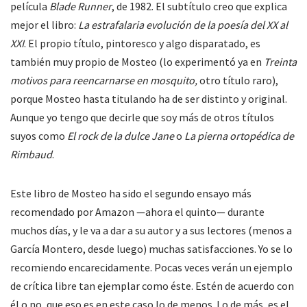
película
Blade Runner
, de 1982. El subtítulo creo que explica
mejor el libro:
La estrafalaria evolución de la poesía del XX al
XXI
. El propio título, pintoresco y algo disparatado, es
también muy propio de Mosteo (lo experimentó ya en
Treinta
motivos para reencarnarse en mosquito,
otro título raro),
porque Mosteo hasta titulando ha de ser distinto y original.
Aunque yo tengo que decirle que soy más de otros títulos
suyos como
El rock de la dulce Jane
o
La pierna ortopédica de
Rimbaud
.
Este libro de Mosteo ha sido el segundo ensayo más
recomendado por Amazon —ahora el quinto— durante
muchos días, y le va a dar a su autor y a sus lectores (menos a
García Montero, desde luego) muchas satisfacciones. Yo se lo
recomiendo encarecidamente. Pocas veces verán un ejemplo
de crítica libre tan ejemplar como éste. Estén de acuerdo con
él o no, que eso es en este caso lo de menos. Lo de más, es el