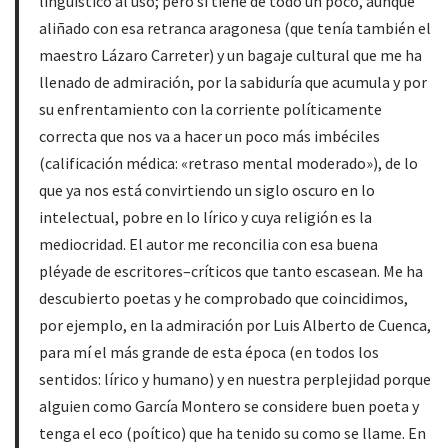
lingüístico al uso; pero sí tiene de todo un poco, aunque
aliñado con esa retranca aragonesa (que tenía también el
maestro Lázaro Carreter) y un bagaje cultural que me ha
llenado de admiración, por la sabiduría que acumula y por
su enfrentamiento con la corriente políticamente
correcta que nos va a hacer un poco más imbéciles
(calificación médica: «retraso mental moderado»), de lo
que ya nos está convirtiendo un siglo oscuro en lo
intelectual, pobre en lo lírico y cuya religión es la
mediocridad. El autor me reconcilia con esa buena
pléyade de escritores–críticos que tanto escasean. Me ha
descubierto poetas y he comprobado que coincidimos,
por ejemplo, en la admiración por Luis Alberto de Cuenca,
para mí el más grande de esta época (en todos los
sentidos: lírico y humano) y en nuestra perplejidad porque
alguien como García Montero se considere buen poeta y
tenga el eco (poítico) que ha tenido su como se llame. En