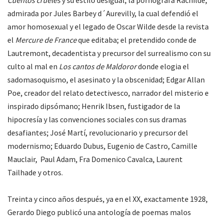
Cuentos crueles
y su estilo desigual; la pornógrafa Rachilde,
admirada por Jules Barbey d´Aurevilly, la cual defendió el
amor homosexual y el legado de Oscar Wilde desde la revista
el
Mercure de France
que editaba; el pretendido conde de
Lautremont, decadentista y precursor del surrealismo con su
culto al mal en
Los cantos de Maldoror
donde elogia el
sadomasoquismo, el asesinato y la obscenidad; Edgar Allan
Poe, creador del relato detectivesco, narrador del misterio e
inspirado dipsómano; Henrik Ibsen, fustigador de la
hipocresía y las convenciones sociales con sus dramas
desafiantes; José Martí, revolucionario y precursor del
modernismo; Eduardo Dubus, Eugenio de Castro, Camille
Mauclair, Paul Adam, Fra Domenico Cavalca, Laurent
Tailhade y otros.
Treinta y cinco años después, ya en el XX, exactamente 1928,
Gerardo Diego publicó una antología de poemas malos