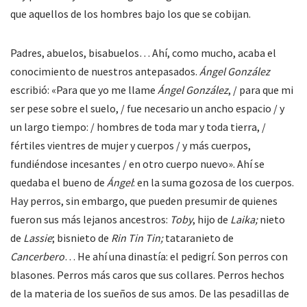
que aquellos de los hombres bajo los que se cobijan.
Padres, abuelos, bisabuelos… Ahí, como mucho, acaba el
conocimiento de nuestros antepasados.
Ángel González
escribió: «Para que yo me llame
Ángel González
, / para que mi
ser pese sobre el suelo, / fue necesario un ancho espacio / y
un largo tiempo: / hombres de toda mar y toda tierra, /
fértiles vientres de mujer y cuerpos / y más cuerpos,
fundiéndose incesantes / en otro cuerpo nuevo». Ahí se
quedaba el bueno de
Ángel
: en la suma gozosa de los cuerpos.
Hay perros, sin embargo, que pueden presumir de quienes
fueron sus más lejanos ancestros:
Toby
, hijo de
Laika;
nieto
de
Lassie
; bisnieto de
Rin Tin Tin;
tataranieto de
Cancerbero
… He ahí una dinastía: el pedigrí. Son perros con
blasones. Perros más caros que sus collares. Perros hechos
de la materia de los sueños de sus amos. De las pesadillas de