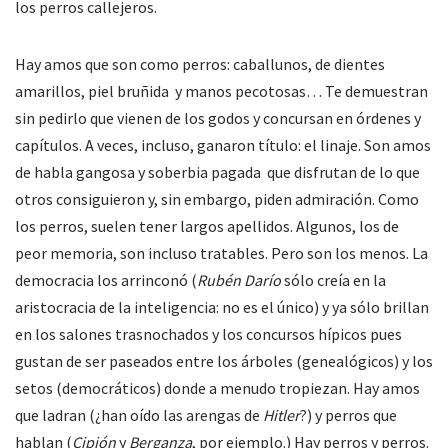
los perros callejeros.
Hay amos que son como perros: caballunos, de dientes
amarillos, piel bruñida y manos pecotosas… Te demuestran
sin pedirlo que vienen de los godos y concursan en órdenes y
capítulos. A veces, incluso, ganaron título: el linaje. Son amos
de habla gangosa y soberbia pagada que disfrutan de lo que
otros consiguieron y, sin embargo, piden admiración. Como
los perros, suelen tener largos apellidos. Algunos, los de
peor memoria, son incluso tratables. Pero son los menos. La
democracia los arrinconó (
Rubén Darío
sólo creía en la
aristocracia de la inteligencia: no es el único) y ya sólo brillan
en los salones trasnochados y los concursos hípicos pues
gustan de ser paseados entre los árboles (genealógicos) y los
setos (democráticos) donde a menudo tropiezan. Hay amos
que ladran (¿han oído las arengas de
Hitler
?) y perros que
hablan (
Cipión
y
Berganza
, por ejemplo.) Hay perros y perros.